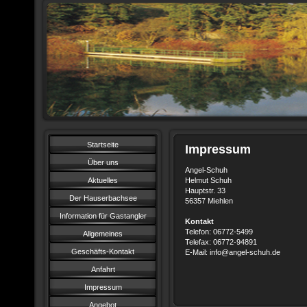
Startseite
Impressum
Über uns
Angel-Schuh
Aktuelles
Helmut Schuh
Hauptstr. 33
Der Hauserbachsee
56357 Miehlen
Information für Gastangler
Kontakt
Telefon: 06772-5499
Allgemeines
Telefax: 06772-94891
Geschäfts-Kontakt
E-Mail: info@angel-schuh.de
Anfahrt
Impressum
Angebot