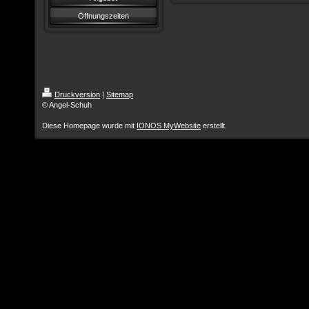
Öffnungszeiten
Druckversion
|
Sitemap
© Angel-Schuh
Diese Homepage wurde mit
IONOS MyWebsite
erstellt.